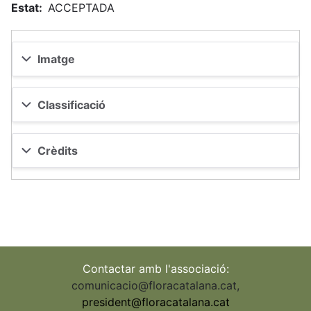
Estat
ACCEPTADA
Imatge
Classificació
Crèdits
Contactar amb l'associació:
comunicacio@floracatalana.cat
,
president@floracatalana.cat