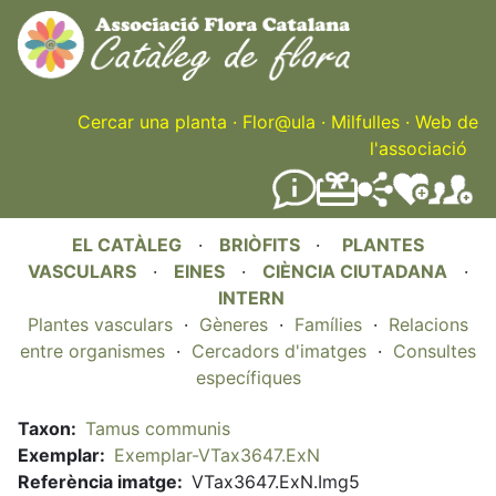
Skip
to
main
content
Cercar una planta
·
Flor@ula
·
Milfulles
·
Web de
l'associació
EL CATÀLEG
·
BRIÒFITS
·
PLANTES
VASCULARS
·
EINES
·
CIÈNCIA CIUTADANA
·
INTERN
Plantes vasculars
·
Gèneres
·
Famílies
·
Relacions
entre organismes
·
Cercadors d'imatges
·
Consultes
específiques
Taxon
Tamus communis
Exemplar
Exemplar-VTax3647.ExN
Referència imatge
VTax3647.ExN.Img5