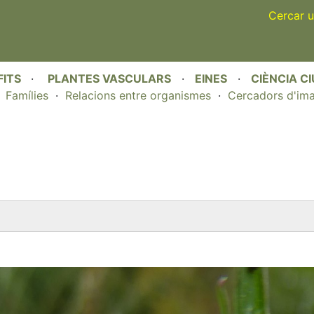
Skip
Cercar u
to
main
content
FITS
·
PLANTES VASCULARS
·
EINES
·
CIÈNCIA C
·
Famílies
·
Relacions entre organismes
·
Cercadors d'im