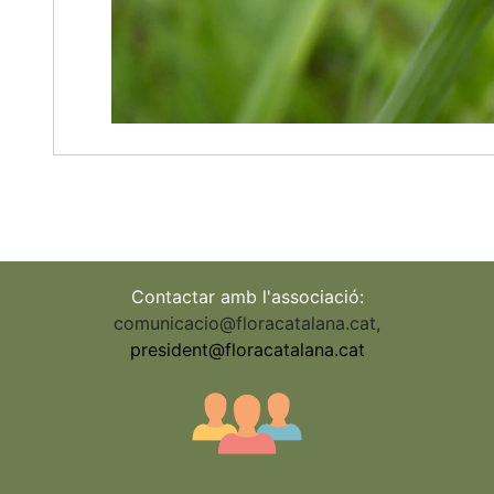
Contactar amb l'associació:
comunicacio@floracatalana.cat
,
president@floracatalana.cat