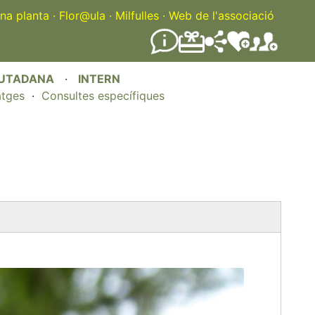
na planta
·
Flor@ula
·
Milfulles
·
Web de l'associació
IUTADANA
·
INTERN
atges
·
Consultes específiques