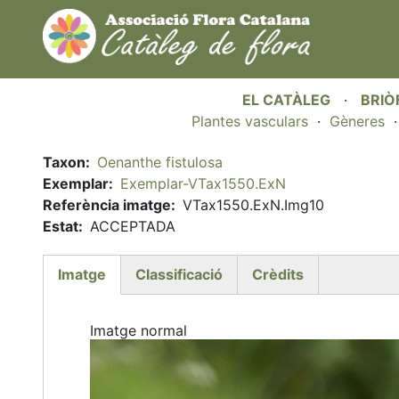
EL CATÀLEG
·
BRIÒ
Plantes vasculars
·
Gèneres
Taxon
Oenanthe fistulosa
Exemplar
Exemplar-VTax1550.ExN
Referència imatge
VTax1550.ExN.Img10
Estat
ACCEPTADA
Imatge
Classificació
Crèdits
(active
tab)
Imatge normal