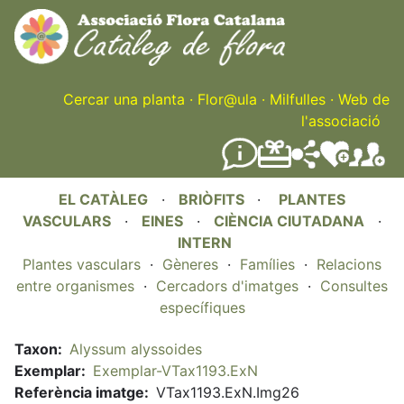
Skip
to
main
content
Cercar una planta
·
Flor@ula
·
Milfulles
·
Web de
l'associació
EL CATÀLEG
·
BRIÒFITS
·
PLANTES
VASCULARS
·
EINES
·
CIÈNCIA CIUTADANA
·
INTERN
Plantes vasculars
·
Gèneres
·
Famílies
·
Relacions
entre organismes
·
Cercadors d'imatges
·
Consultes
específiques
Taxon
Alyssum alyssoides
Exemplar
Exemplar-VTax1193.ExN
Referència imatge
VTax1193.ExN.Img26