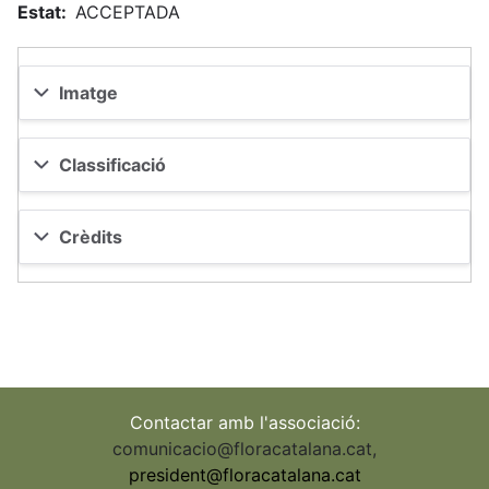
Estat
ACCEPTADA
Imatge
Classificació
Crèdits
Contactar amb l'associació:
comunicacio@floracatalana.cat
,
president@floracatalana.cat