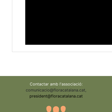
Contactar amb l'associació:
comunicacio@floracatalana.cat
,
president@floracatalana.cat