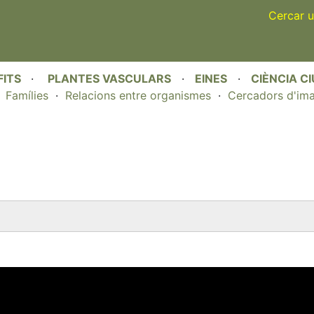
Skip
Cercar u
to
main
content
FITS
·
PLANTES VASCULARS
·
EINES
·
CIÈNCIA C
·
Famílies
·
Relacions entre organismes
·
Cercadors d'im