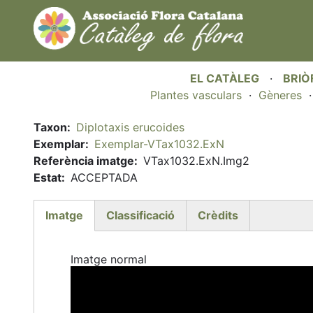
EL CATÀLEG
·
BRIÒ
Plantes vasculars
·
Gèneres
Taxon
Diplotaxis erucoides
Exemplar
Exemplar-VTax1032.ExN
Referència imatge
VTax1032.ExN.Img2
Estat
ACCEPTADA
Imatge
Classificació
Crèdits
(active
tab)
Imatge normal