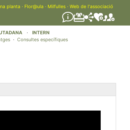
na planta
·
Flor@ula
·
Milfulles
·
Web de l'associació
IUTADANA
·
INTERN
atges
·
Consultes específiques