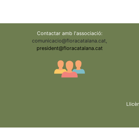
Contactar amb l'associació:
comunicacio@floracatalana.cat
,
president@floracatalana.cat
Llicè