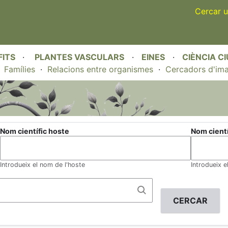
Skip
Cercar u
to
main
content
FITS
·
PLANTES VASCULARS
·
EINES
·
CIÈNCIA C
·
Famílies
·
Relacions entre organismes
·
Cercadors d'im
Nom científic hoste
Nom científ
Introdueix el nom de l'hoste
Introdueix e