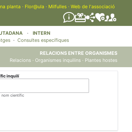
na planta
·
Flor@ula
·
Milfulles
·
Web de l'associació
IUTADANA
·
INTERN
atges
·
Consultes específiques
RELACIONS ENTRE ORGANISMES
Relacions
·
Organismes inquilins
·
Plantes hostes
ic inquilí
l nom científic