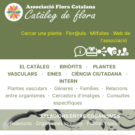
Skip
to
main
content
Cercar una planta
·
Flor@ula
·
Milfulles
·
Web de
l'associació
EL CATÀLEG
·
BRIÒFITS
·
PLANTES
VASCULARS
·
EINES
·
CIÈNCIA CIUTADANA
·
INTERN
Plantes vasculars
·
Gèneres
·
Famílies
·
Relacions
entre organismes
·
Cercadors d'imatges
·
Consultes
específiques
RELACIONS ENTRE ORGANISMES
Relacions
·
Organismes inquilins
·
Plantes hostes
.