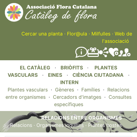
Skip
to
main
content
Cercar una planta
·
Flor@ula
·
Milfulles
·
Web de
l'associació
EL CATÀLEG
·
BRIÒFITS
·
PLANTES
VASCULARS
·
EINES
·
CIÈNCIA CIUTADANA
·
INTERN
Plantes vasculars
·
Gèneres
·
Famílies
·
Relacions
entre organismes
·
Cercadors d'imatges
·
Consultes
específiques
RELACIONS ENTRE ORGANISMES
Relacions
·
Organismes inquilins
·
Plantes hostes
.