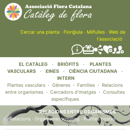
Skip
to
main
content
Cercar una planta
·
Flor@ula
·
Milfulles
·
Web de
l'associació
EL CATÀLEG
·
BRIÒFITS
·
PLANTES
VASCULARS
·
EINES
·
CIÈNCIA CIUTADANA
·
INTERN
Plantes vasculars
·
Gèneres
·
Famílies
·
Relacions
entre organismes
·
Cercadors d'imatges
·
Consultes
específiques
RELACIONS ENTRE ORGANISMES
Relacions
·
Organismes inquilins
·
Plantes hostes
.