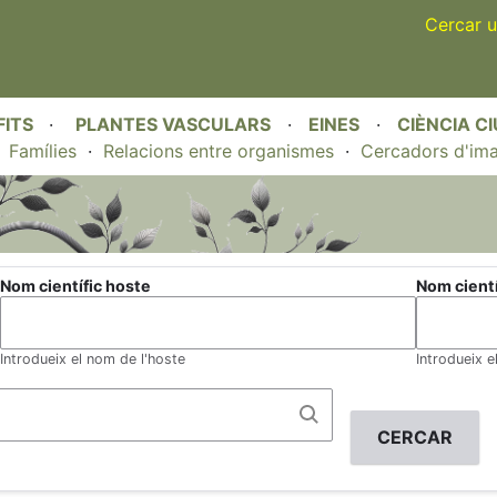
Skip
Cercar u
to
main
content
FITS
·
PLANTES VASCULARS
·
EINES
·
CIÈNCIA C
·
Famílies
·
Relacions entre organismes
·
Cercadors d'im
Nom científic hoste
Nom científ
Introdueix el nom de l'hoste
Introdueix e