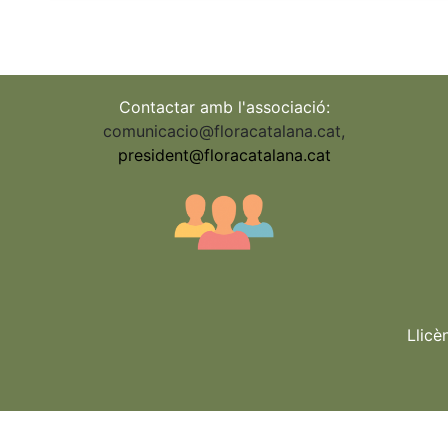
Contactar amb l'associació:
comunicacio@floracatalana.cat
,
president@floracatalana.cat
Llicè