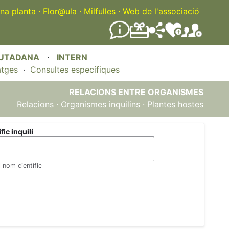
na planta
·
Flor@ula
·
Milfulles
·
Web de l'associació
IUTADANA
·
INTERN
atges
·
Consultes específiques
RELACIONS ENTRE ORGANISMES
Relacions
·
Organismes inquilins
·
Plantes hostes
ic inquilí
l nom científic