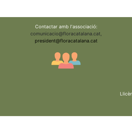
Contactar amb l'associació:
comunicacio@floracatalana.cat
,
president@floracatalana.cat
Llicè