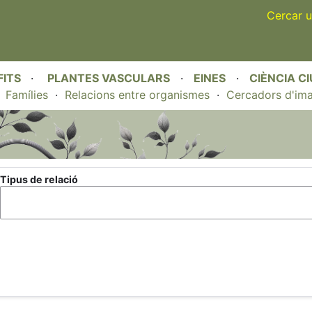
Skip
Cercar u
to
main
content
FITS
·
PLANTES VASCULARS
·
EINES
·
CIÈNCIA C
·
Famílies
·
Relacions entre organismes
·
Cercadors d'im
Tipus de relació