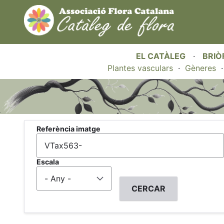
EL CATÀLEG
·
BRIÒ
Plantes vasculars
·
Gèneres
.
Referència imatge
Escala