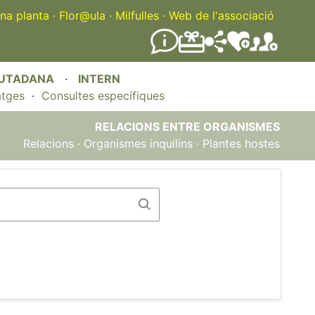
na planta
·
Flor@ula
·
Milfulles
·
Web de l'associació
IUTADANA
·
INTERN
atges
·
Consultes específiques
RELACIONS ENTRE ORGANISMES
Relacions
·
Organismes inquilins
·
Plantes hostes