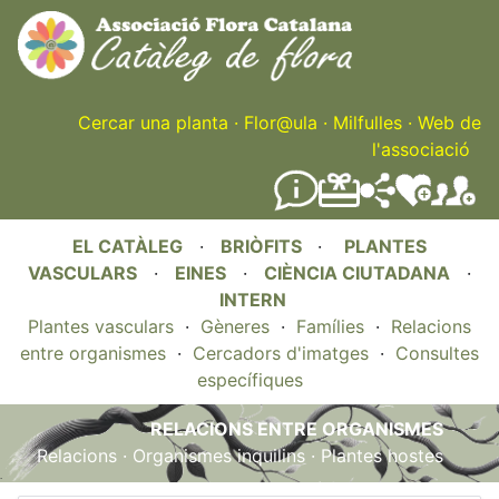
Skip
to
main
content
Cercar una planta
·
Flor@ula
·
Milfulles
·
Web de
l'associació
EL CATÀLEG
·
BRIÒFITS
·
PLANTES
VASCULARS
·
EINES
·
CIÈNCIA CIUTADANA
·
INTERN
Plantes vasculars
·
Gèneres
·
Famílies
·
Relacions
entre organismes
·
Cercadors d'imatges
·
Consultes
específiques
RELACIONS ENTRE ORGANISMES
Relacions
·
Organismes inquilins
·
Plantes hostes
.