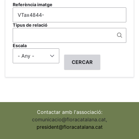
Referència imatge
Tipus de relació
Escala
Contactar amb l'associació:
comunicacio@floracatalana.cat
,
president@floracatalana.cat