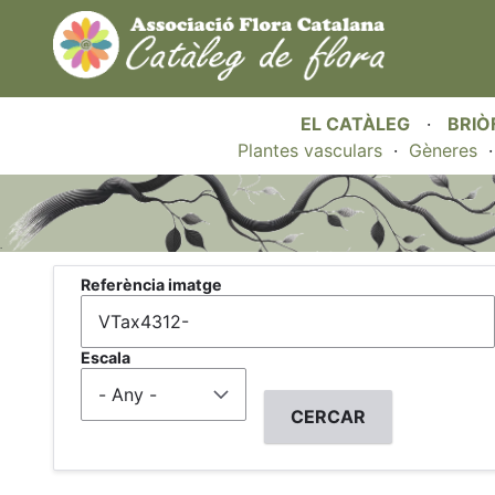
EL CATÀLEG
·
BRIÒ
Plantes vasculars
·
Gèneres
.
Referència imatge
Escala