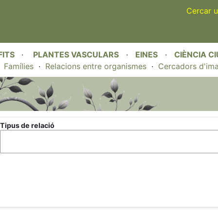
Skip
Cercar u
to
main
content
FITS
·
PLANTES VASCULARS
·
EINES
·
CIÈNCIA C
·
Famílies
·
Relacions entre organismes
·
Cercadors d'im
Tipus de relació