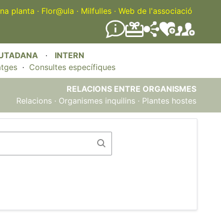
na planta
·
Flor@ula
·
Milfulles
·
Web de l'associació
IUTADANA
·
INTERN
atges
·
Consultes específiques
RELACIONS ENTRE ORGANISMES
Relacions
·
Organismes inquilins
·
Plantes hostes