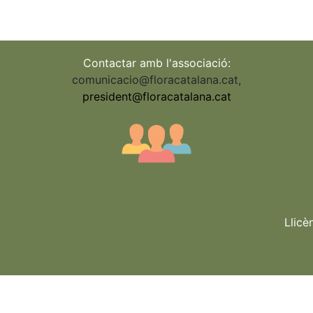
Contactar amb l'associació:
comunicacio@floracatalana.cat
,
president@floracatalana.cat
Llicè