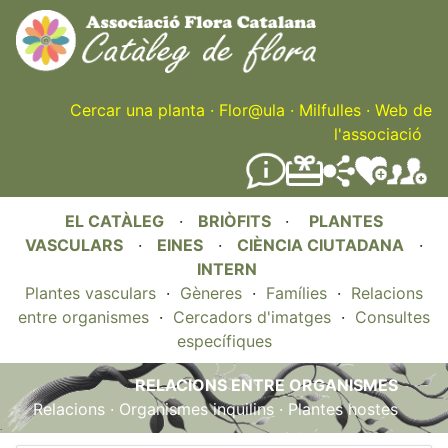
Skip
to
main
content
Cercar una planta
·
Flor@ula
·
Milfulles
·
Web de
l'associació
EL CATÀLEG
·
BRIÒFITS
·
PLANTES
VASCULARS
·
EINES
·
CIÈNCIA CIUTADANA
·
INTERN
Plantes vasculars
·
Gèneres
·
Famílies
·
Relacions
entre organismes
·
Cercadors d'imatges
·
Consultes
específiques
RELACIONS ENTRE ORGANISMES
Relacions
·
Organismes inquilins
·
Plantes hostes
.