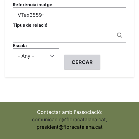
Referència imatge
Tipus de relació
Escala
Contactar amb l'associació:
comunicacio@floracatalana.cat
,
president@floracatalana.cat