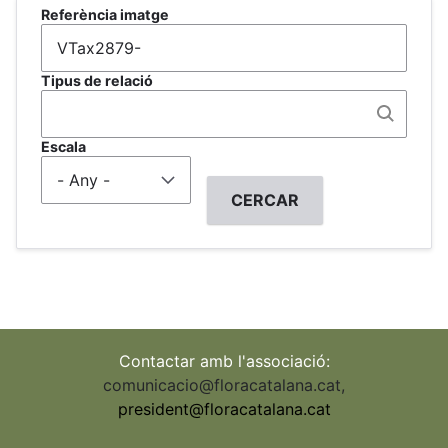
Referència imatge
Tipus de relació
Escala
Contactar amb l'associació:
comunicacio@floracatalana.cat
,
president@floracatalana.cat