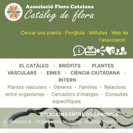
Skip
to
main
content
Cercar una planta
·
Flor@ula
·
Milfulles
·
Web de
l'associació
EL CATÀLEG
·
BRIÒFITS
·
PLANTES
VASCULARS
·
EINES
·
CIÈNCIA CIUTADANA
·
INTERN
Plantes vasculars
·
Gèneres
·
Famílies
·
Relacions
entre organismes
·
Cercadors d'imatges
·
Consultes
específiques
RELACIONS ENTRE ORGANISMES
Relacions
·
Organismes inquilins
·
Plantes hostes
.