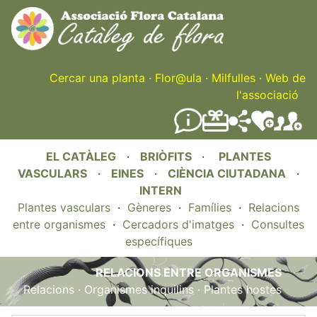
Skip
to
main
content
Cercar una planta
·
Flor@ula
·
Milfulles
·
Web de
l'associació
EL CATÀLEG
·
BRIÒFITS
·
PLANTES
VASCULARS
·
EINES
·
CIÈNCIA CIUTADANA
·
INTERN
Plantes vasculars
·
Gèneres
·
Famílies
·
Relacions
entre organismes
·
Cercadors d'imatges
·
Consultes
específiques
RELACIONS ENTRE ORGANISMES
Relacions
·
Organismes inquilins
·
Plantes hostes
.