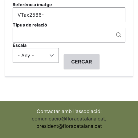
Referència imatge
Tipus de relació
Escala
Contactar amb l'associació:
comunicacio@floracatalana.cat
,
president@floracatalana.cat