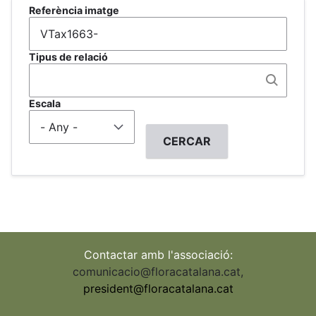
Referència imatge
Tipus de relació
Escala
Contactar amb l'associació:
comunicacio@floracatalana.cat
,
president@floracatalana.cat