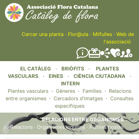
Skip
to
main
content
Cercar una planta
·
Flor@ula
·
Milfulles
·
Web de
l'associació
EL CATÀLEG
·
BRIÒFITS
·
PLANTES
VASCULARS
·
EINES
·
CIÈNCIA CIUTADANA
·
INTERN
Plantes vasculars
·
Gèneres
·
Famílies
·
Relacions
entre organismes
·
Cercadors d'imatges
·
Consultes
específiques
RELACIONS ENTRE ORGANISMES
Relacions
·
Organismes inquilins
·
Plantes hostes
.