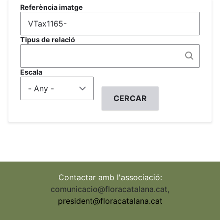
Referència imatge
Tipus de relació
Escala
Contactar amb l'associació:
comunicacio@floracatalana.cat
,
president@floracatalana.cat