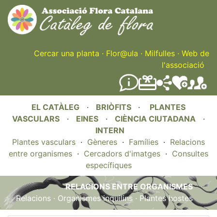
Skip
to
main
content
Cercar una planta
·
Flor@ula
·
Milfulles
·
Web de
l'associació
EL CATÀLEG
·
BRIÒFITS
·
PLANTES
VASCULARS
·
EINES
·
CIÈNCIA CIUTADANA
·
INTERN
Plantes vasculars
·
Gèneres
·
Famílies
·
Relacions
entre organismes
·
Cercadors d'imatges
·
Consultes
específiques
RELACIONS ENTRE ORGANISMES
Relacions
·
Organismes inquilins
·
Plantes hostes
.