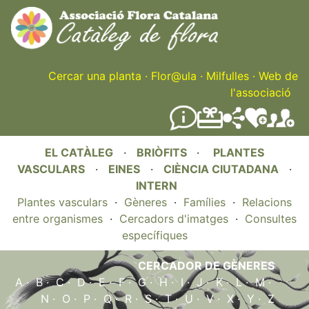
Skip
to
main
content
Cercar una planta
·
Flor@ula
·
Milfulles
·
Web de
l'associació
EL CATÀLEG
·
BRIÒFITS
·
PLANTES
VASCULARS
·
EINES
·
CIÈNCIA CIUTADANA
·
INTERN
Plantes vasculars
·
Gèneres
·
Famílies
·
Relacions
entre organismes
·
Cercadors d'imatges
·
Consultes
específiques
CERCADOR DE GÈNERES
A
·
B
·
C
·
D
·
E
·
F
·
G
·
H
·
I
·
J
·
K
·
L
·
M
·
N
·
O
·
P
·
Q
·
R
·
S
·
T
·
U
·
V
·
X
·
Y
·
Z