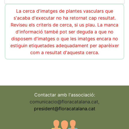
La cerca d'imatges de plantes vasculars que
s'acaba d'executar no ha retornat cap resultat.
Reviseu els criteris de cerca, si us plau. La manca
d'informació també pot ser deguda a que no
disposem d'imatges o que les imatges encara no
estiguin etiquetades adequadament per aparèixer
com a resultat d'aquesta cerca.
Contactar amb l'associació:
comunicacio@floracatalana.cat
,
president@floracatalana.cat