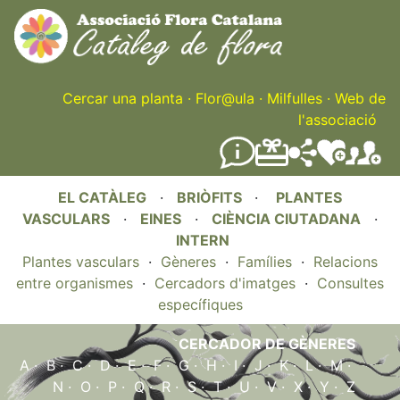
Skip
to
main
content
Cercar una planta
·
Flor@ula
·
Milfulles
·
Web de
l'associació
EL CATÀLEG
·
BRIÒFITS
·
PLANTES
VASCULARS
·
EINES
·
CIÈNCIA CIUTADANA
·
INTERN
Plantes vasculars
·
Gèneres
·
Famílies
·
Relacions
entre organismes
·
Cercadors d'imatges
·
Consultes
específiques
CERCADOR DE GÈNERES
A
·
B
·
C
·
D
·
E
·
F
·
G
·
H
·
I
·
J
·
K
·
L
·
M
·
N
·
O
·
P
·
Q
·
R
·
S
·
T
·
U
·
V
·
X
·
Y
·
Z