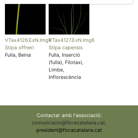
VTax4126.ExN.Img6
VTax4127.ExN.Img6
Stipa offneri
Stipa capensis
Fulla, Beina
Fulla, Inserció
(fulla), Filotaxi,
Limbe,
Inflorescència
Contactar amb l'associació:
comunicacio@floracatalana.cat
,
president@floracatalana.cat