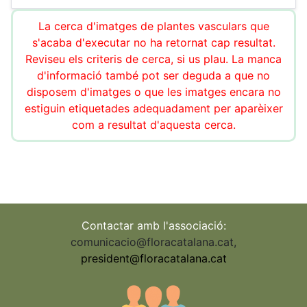
La cerca d'imatges de plantes vasculars que
s'acaba d'executar no ha retornat cap resultat.
Reviseu els criteris de cerca, si us plau. La manca
d'informació també pot ser deguda a que no
disposem d'imatges o que les imatges encara no
estiguin etiquetades adequadament per aparèixer
com a resultat d'aquesta cerca.
Contactar amb l'associació:
comunicacio@floracatalana.cat
,
president@floracatalana.cat