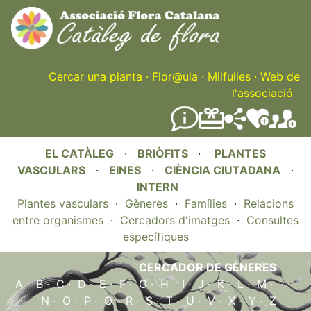
Skip
to
main
content
Cercar una planta
·
Flor@ula
·
Milfulles
·
Web de
l'associació
EL CATÀLEG
·
BRIÒFITS
·
PLANTES
VASCULARS
·
EINES
·
CIÈNCIA CIUTADANA
·
INTERN
Plantes vasculars
·
Gèneres
·
Famílies
·
Relacions
entre organismes
·
Cercadors d'imatges
·
Consultes
específiques
CERCADOR DE GÈNERES
A
·
B
·
C
·
D
·
E
·
F
·
G
·
H
·
I
·
J
·
K
·
L
·
M
·
N
·
O
·
P
·
Q
·
R
·
S
·
T
·
U
·
V
·
X
·
Y
·
Z