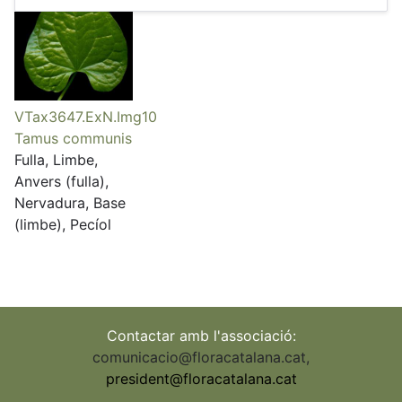
VTax3647.ExN.Img10
Tamus communis
Fulla, Limbe,
Anvers (fulla),
Nervadura, Base
(limbe), Pecíol
Contactar amb l'associació:
comunicacio@floracatalana.cat
,
president@floracatalana.cat