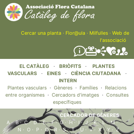
Skip
to
main
content
Cercar una planta
·
Flor@ula
·
Milfulles
·
Web de
l'associació
EL CATÀLEG
·
BRIÒFITS
·
PLANTES
VASCULARS
·
EINES
·
CIÈNCIA CIUTADANA
·
INTERN
Plantes vasculars
·
Gèneres
·
Famílies
·
Relacions
entre organismes
·
Cercadors d'imatges
·
Consultes
específiques
CERCADOR DE GÈNERES
A
·
B
·
C
·
D
·
E
·
F
·
G
·
H
·
I
·
J
·
K
·
L
·
M
·
N
·
O
·
P
·
Q
·
R
·
S
·
T
·
U
·
V
·
X
·
Y
·
Z