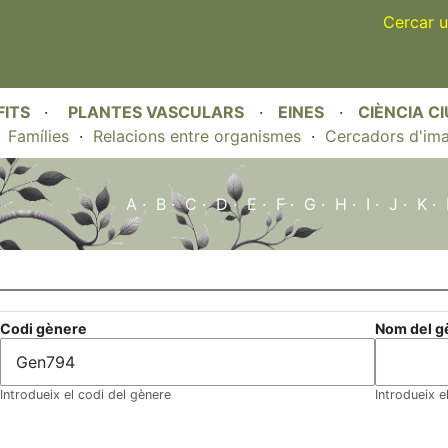
Skip
Cercar u
to
main
content
FITS
·
PLANTES VASCULARS
·
EINES
·
CIÈNCIA C
·
Famílies
·
Relacions entre organismes
·
Cercadors d'im
A
·
B
·
C
·
D
·
E
·
F
·
G
·
H
·
I
·
J
·
K
·
Codi gènere
Nom del g
Introdueix el codi del gènere
Introdueix 