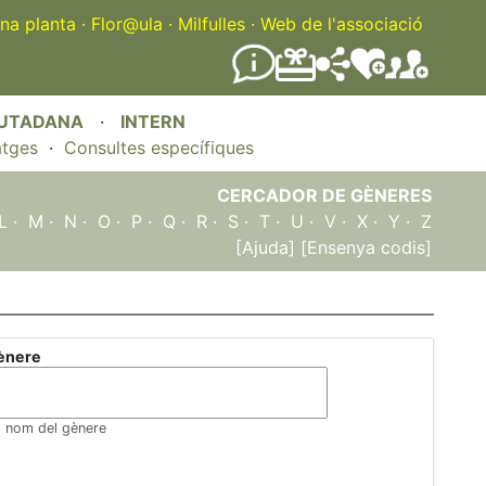
na planta
·
Flor@ula
·
Milfulles
·
Web de l'associació
IUTADANA
·
INTERN
atges
·
Consultes específiques
CERCADOR DE GÈNERES
L
·
M
·
N
·
O
·
P
·
Q
·
R
·
S
·
T
·
U
·
V
·
X
·
Y
·
Z
[Ajuda]
[Ensenya codis]
ènere
el nom del gènere