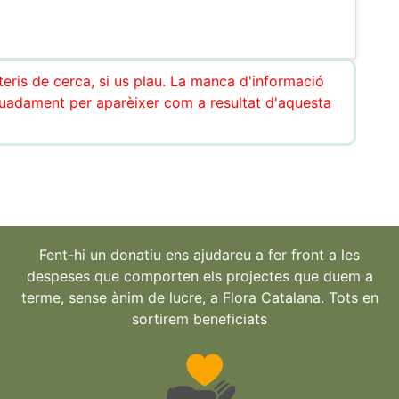
teris de cerca, si us plau. La manca d'informació
uadament per aparèixer com a resultat d'aquesta
Fent-hi un donatiu ens ajudareu a fer front a les
despeses que comporten els projectes que duem a
terme, sense ànim de lucre, a Flora Catalana. Tots en
sortirem beneficiats