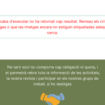
aba d'executar no ha retornat cap resultat. Reviseu els cri
es o que les imatges encara no estiguin etiquetades adeq
cerca.
Fer-se'n soci no comporta cap obligació ni quota, i
et permetrà rebre tota la informació de les activitats,
la nostra revista i participar en els nostres grups de
treball, si ho desitges