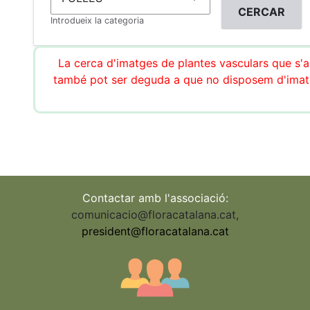
Introdueix la categoria
La cerca d'imatges de plantes vasculars que s'ac
també pot ser deguda a que no disposem d'imatg
Contactar amb l'associació:
comunicacio@floracatalana.cat
,
president@floracatalana.cat