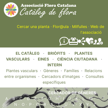
Skip
to
main
content
Cercar una planta
·
Flor@ula
·
Milfulles
·
Web de
l'associació
EL CATÀLEG
·
BRIÒFITS
·
PLANTES
VASCULARS
·
EINES
·
CIÈNCIA CIUTADANA
·
INTERN
Plantes vasculars
·
Gèneres
·
Famílies
·
Relacions
entre organismes
·
Cercadors d'imatges
·
Consultes
específiques
CERCADOR DE GÈNERES
A
·
B
·
C
·
D
·
E
·
F
·
G
·
H
·
I
·
J
·
K
·
L
·
M
·
N
·
O
·
P
·
Q
·
R
·
S
·
T
·
U
·
V
·
X
·
Y
·
Z