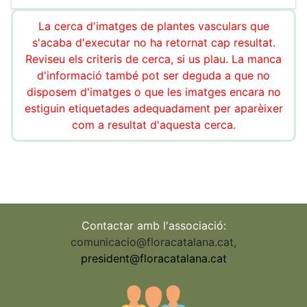
La cerca d'imatges de plantes vasculars que
s'acaba d'executar no ha retornat cap resultat.
Reviseu els criteris de cerca, si us plau. La manca
d'informació també pot ser deguda a que no
disposem d'imatges o que les imatges encara no
estiguin etiquetades adequadament per aparèixer
com a resultat d'aquesta cerca.
Contactar amb l'associació:
comunicacio@floracatalana.cat
,
president@floracatalana.cat