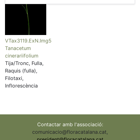
VTax3119.ExN.Img5
Tanacetum
cinerariifolium
Tija/Tronc, Fulla,
Raquis (fulla),
Filotaxi,
Inflorescència
Contactar amb l'associació:
comunicacio@floracatalana.cat
,
president@floracatalana.cat