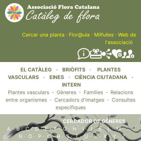
Skip
to
main
content
Cercar una planta
·
Flor@ula
·
Milfulles
·
Web de
l'associació
EL CATÀLEG
·
BRIÒFITS
·
PLANTES
VASCULARS
·
EINES
·
CIÈNCIA CIUTADANA
·
INTERN
Plantes vasculars
·
Gèneres
·
Famílies
·
Relacions
entre organismes
·
Cercadors d'imatges
·
Consultes
específiques
CERCADOR DE GÈNERES
A
·
B
·
C
·
D
·
E
·
F
·
G
·
H
·
I
·
J
·
K
·
L
·
M
·
N
·
O
·
P
·
Q
·
R
·
S
·
T
·
U
·
V
·
X
·
Y
·
Z