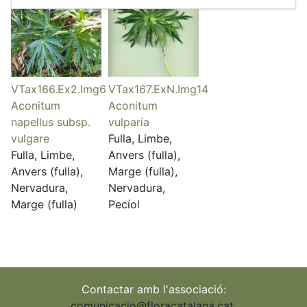
VTax166.Ex2.Img6
VTax167.ExN.Img14
Aconitum
Aconitum
napellus subsp.
vulparia
vulgare
Fulla, Limbe,
Fulla, Limbe,
Anvers (fulla),
Anvers (fulla),
Marge (fulla),
Nervadura,
Nervadura,
Marge (fulla)
Pecíol
Contactar amb l'associació:
comunicacio@floracatalana.cat
,