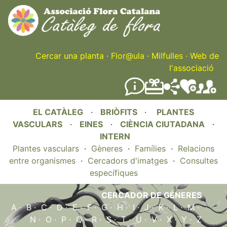
Skip
to
main
content
Cercar una planta
·
Flor@ula
·
Milfulles
·
Web de
l'associació
EL CATÀLEG
·
BRIÒFITS
·
PLANTES
VASCULARS
·
EINES
·
CIÈNCIA CIUTADANA
·
INTERN
Plantes vasculars
·
Gèneres
·
Famílies
·
Relacions
entre organismes
·
Cercadors d'imatges
·
Consultes
específiques
CERCADOR DE GÈNERES
A
·
B
·
C
·
D
·
E
·
F
·
G
·
H
·
I
·
J
·
K
·
L
·
M
·
N
·
O
·
P
·
Q
·
R
·
S
·
T
·
U
·
V
·
X
·
Y
·
Z