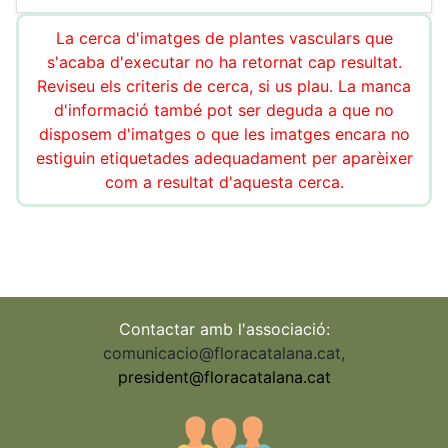
La cerca d'imatges de plantes vasculars que
s'acaba d'executar no ha retornat cap resultat.
Reviseu els criteris de cerca, si us plau. La manca
d'informació també pot ser deguda a que no
disposem d'imatges o que les imatges encara no
estiguin etiquetades adequadament per aparèixer
com a resultat d'aquesta cerca.
Contactar amb l'associació:
comunicacio@floracatalana.cat
,
president@floracatalana.cat