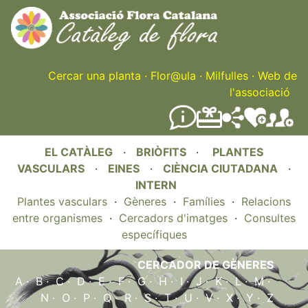
Skip
to
main
content
Cercar una planta
·
Flor@ula
·
Milfulles
·
Web de
l'associació
EL CATÀLEG
·
BRIÒFITS
·
PLANTES
VASCULARS
·
EINES
·
CIÈNCIA CIUTADANA
·
INTERN
Plantes vasculars
·
Gèneres
·
Famílies
·
Relacions
entre organismes
·
Cercadors d'imatges
·
Consultes
específiques
CERCADOR DE GÈNERES
A
·
B
·
C
·
D
·
E
·
F
·
G
·
H
·
I
·
J
·
K
·
L
·
M
·
N
·
O
·
P
·
Q
·
R
·
S
·
T
·
U
·
V
·
X
·
Y
·
Z