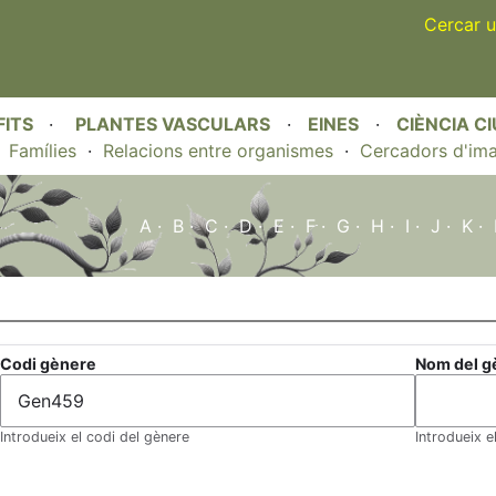
Skip
Cercar u
to
main
content
FITS
·
PLANTES VASCULARS
·
EINES
·
CIÈNCIA C
·
Famílies
·
Relacions entre organismes
·
Cercadors d'im
A
·
B
·
C
·
D
·
E
·
F
·
G
·
H
·
I
·
J
·
K
·
Codi gènere
Nom del g
Introdueix el codi del gènere
Introdueix 