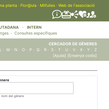
na planta
·
Flor@ula
·
Milfulles
·
Web de l'associació
IUTADANA
·
INTERN
atges
·
Consultes específiques
CERCADOR DE GÈNERES
L
·
M
·
N
·
O
·
P
·
Q
·
R
·
S
·
T
·
U
·
V
·
X
·
Y
·
Z
[Ajuda]
[Ensenya codis]
ènere
el nom del gènere