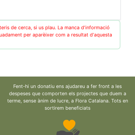
teris de cerca, si us plau. La manca d'informació
uadament per aparèixer com a resultat d'aquesta
Fent-hi un donatiu ens ajudareu a fer front a les
despeses que comporten els projectes que duem a
terme, sense ànim de lucre, a Flora Catalana. Tots en
sortirem beneficiats