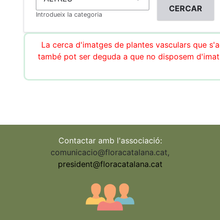
Introdueix la categoria
La cerca d'imatges de plantes vasculars que s'ac
també pot ser deguda a que no disposem d'imatg
Contactar amb l'associació:
comunicacio@floracatalana.cat
,
president@floracatalana.cat