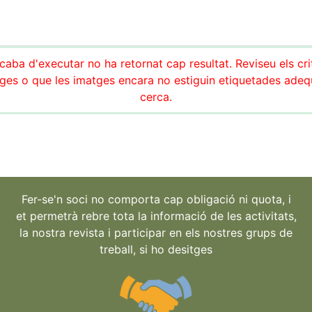
aba d'executar no ha retornat cap resultat. Reviseu els cri
es o que les imatges encara no estiguin etiquetades adeq
cerca.
Fer-se'n soci no comporta cap obligació ni quota, i
et permetrà rebre tota la informació de les activitats,
la nostra revista i participar en els nostres grups de
treball, si ho desitges