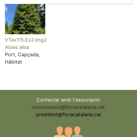
VTax115.Ex2.Img2
Abies alba
Port, Capçada,
Hàbitat
Contactar amb l'associació:
comunicacio@floracatalana.cat
,
president@floracatalana.cat