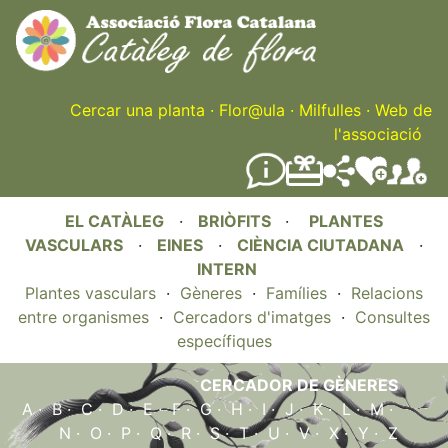
Skip
to
main
content
Cercar una planta
·
Flor@ula
·
Milfulles
·
Web de
l'associació
EL CATÀLEG
·
BRIÒFITS
·
PLANTES
VASCULARS
·
EINES
·
CIÈNCIA CIUTADANA
·
INTERN
Plantes vasculars
·
Gèneres
·
Famílies
·
Relacions
entre organismes
·
Cercadors d'imatges
·
Consultes
específiques
CERCADOR DE GÈNERES
A
·
B
·
C
·
D
·
E
·
F
·
G
·
H
·
I
·
J
·
K
·
L
·
M
·
N
·
O
·
P
·
Q
·
R
·
S
·
T
·
U
·
V
·
X
·
Y
·
Z