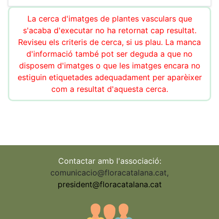
La cerca d'imatges de plantes vasculars que
s'acaba d'executar no ha retornat cap resultat.
Reviseu els criteris de cerca, si us plau. La manca
d'informació també pot ser deguda a que no
disposem d'imatges o que les imatges encara no
estiguin etiquetades adequadament per aparèixer
com a resultat d'aquesta cerca.
Contactar amb l'associació:
comunicacio@floracatalana.cat
,
president@floracatalana.cat