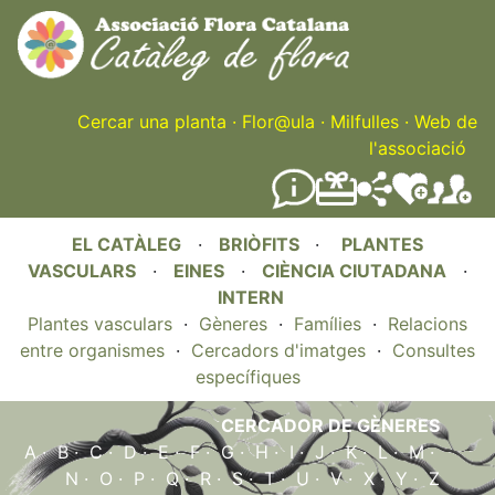
Skip
to
main
content
Cercar una planta
·
Flor@ula
·
Milfulles
·
Web de
l'associació
EL CATÀLEG
·
BRIÒFITS
·
PLANTES
VASCULARS
·
EINES
·
CIÈNCIA CIUTADANA
·
INTERN
Plantes vasculars
·
Gèneres
·
Famílies
·
Relacions
entre organismes
·
Cercadors d'imatges
·
Consultes
específiques
CERCADOR DE GÈNERES
A
·
B
·
C
·
D
·
E
·
F
·
G
·
H
·
I
·
J
·
K
·
L
·
M
·
N
·
O
·
P
·
Q
·
R
·
S
·
T
·
U
·
V
·
X
·
Y
·
Z