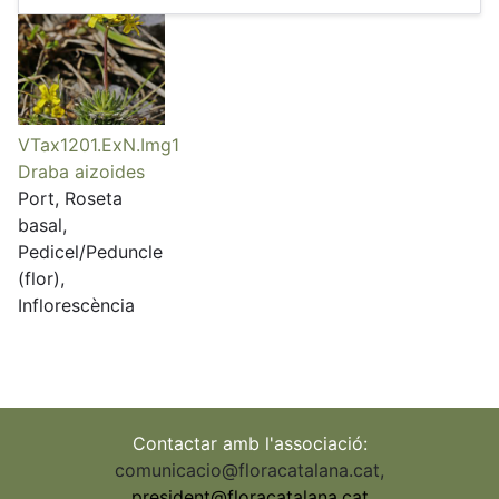
VTax1201.ExN.Img1
Draba aizoides
Port, Roseta
basal,
Pedicel/Peduncle
(flor),
Inflorescència
Contactar amb l'associació:
comunicacio@floracatalana.cat
,
president@floracatalana.cat