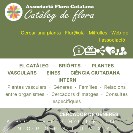
Skip
to
main
content
Cercar una planta
·
Flor@ula
·
Milfulles
·
Web de
l'associació
EL CATÀLEG
·
BRIÒFITS
·
PLANTES
VASCULARS
·
EINES
·
CIÈNCIA CIUTADANA
·
INTERN
Plantes vasculars
·
Gèneres
·
Famílies
·
Relacions
entre organismes
·
Cercadors d'imatges
·
Consultes
específiques
CERCADOR DE GÈNERES
A
·
B
·
C
·
D
·
E
·
F
·
G
·
H
·
I
·
J
·
K
·
L
·
M
·
N
·
O
·
P
·
Q
·
R
·
S
·
T
·
U
·
V
·
X
·
Y
·
Z