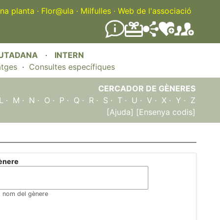
na planta
·
Flor@ula
·
Milfulles
·
Web de l'associació
IUTADANA
·
INTERN
atges
·
Consultes específiques
CERCADOR DE GÈNERES
L
·
M
·
N
·
O
·
P
·
Q
·
R
·
S
·
T
·
U
·
V
·
X
·
Y
·
Z
[Ajuda]
[Ensenya codis]
ènere
el nom del gènere