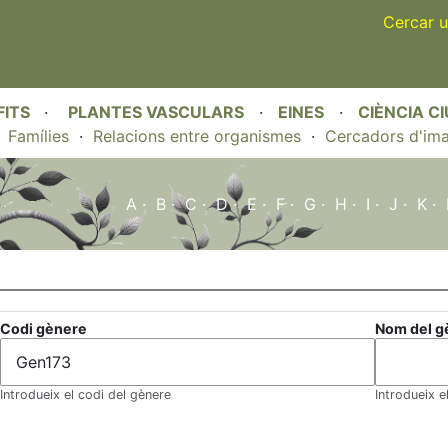
Skip
Cercar u
to
main
content
FITS
·
PLANTES VASCULARS
·
EINES
·
CIÈNCIA C
·
Famílies
·
Relacions entre organismes
·
Cercadors d'im
A
·
B
·
C
·
D
·
E
·
F
·
G
·
H
·
I
·
J
·
K
·
Codi gènere
Nom del g
Introdueix el codi del gènere
Introdueix 