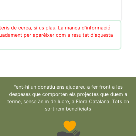
teris de cerca, si us plau. La manca d'informació
uadament per aparèixer com a resultat d'aquesta
Fent-hi un donatiu ens ajudareu a fer front a les
despeses que comporten els projectes que duem a
terme, sense ànim de lucre, a Flora Catalana. Tots en
sortirem beneficiats