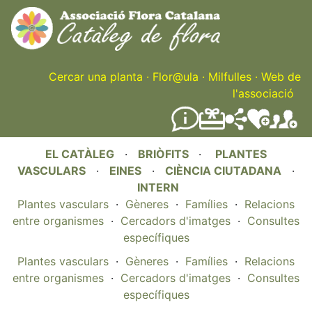
Skip
to
main
content
Cercar una planta
·
Flor@ula
·
Milfulles
·
Web de
l'associació
EL CATÀLEG
·
BRIÒFITS
·
PLANTES
VASCULARS
·
EINES
·
CIÈNCIA CIUTADANA
·
INTERN
Plantes vasculars
·
Gèneres
·
Famílies
·
Relacions
entre organismes
·
Cercadors d'imatges
·
Consultes
específiques
Plantes vasculars
·
Gèneres
·
Famílies
·
Relacions
entre organismes
·
Cercadors d'imatges
·
Consultes
específiques