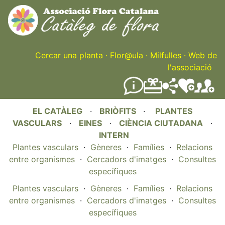
Skip
to
main
content
Cercar una planta
·
Flor@ula
·
Milfulles
·
Web de
l'associació
EL CATÀLEG
·
BRIÒFITS
·
PLANTES
VASCULARS
·
EINES
·
CIÈNCIA CIUTADANA
·
INTERN
Plantes vasculars
·
Gèneres
·
Famílies
·
Relacions
entre organismes
·
Cercadors d'imatges
·
Consultes
específiques
Plantes vasculars
·
Gèneres
·
Famílies
·
Relacions
entre organismes
·
Cercadors d'imatges
·
Consultes
específiques