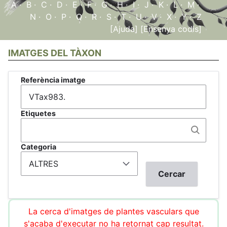
A
·
B
·
C
·
D
·
E
·
F
·
G
·
H
·
I
·
J
·
K
·
L
·
M
·
N
·
O
·
P
·
Q
·
R
·
S
·
T
·
U
·
V
·
X
·
Y
·
Z
[Ajuda]
[Ensenya codis]
IMATGES DEL TÀXON
Referència imatge
Etiquetes
Categoria
La cerca d'imatges de plantes vasculars que
s'acaba d'executar no ha retornat cap resultat.