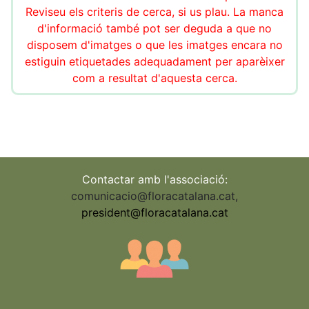
Reviseu els criteris de cerca, si us plau. La manca
d'informació també pot ser deguda a que no
disposem d'imatges o que les imatges encara no
estiguin etiquetades adequadament per aparèixer
com a resultat d'aquesta cerca.
Contactar amb l'associació:
comunicacio@floracatalana.cat
,
president@floracatalana.cat