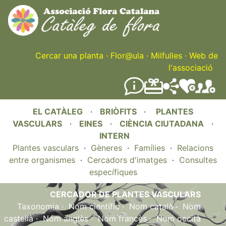
Skip
to
main
content
Cercar una planta
·
Flor@ula
·
Milfulles
·
Web de
l'associació
EL CATÀLEG
·
BRIÒFITS
·
PLANTES
VASCULARS
·
EINES
·
CIÈNCIA CIUTADANA
·
INTERN
Plantes vasculars
·
Gèneres
·
Famílies
·
Relacions
entre organismes
·
Cercadors d'imatges
·
Consultes
específiques
CERCADOR DE PLANTES VASCULARS
Taxonomia
·
Nom científic
·
Nom català
·
Nom
castellà
·
Nom anglès
·
Nom francès
·
Nom occità