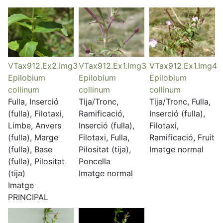
VTax912.Ex2.Img3
VTax912.Ex1.Img3
VTax912.Ex1.Img4
Epilobium
Epilobium
Epilobium
collinum
collinum
collinum
Fulla, Inserció
Tija/Tronc,
Tija/Tronc, Fulla,
(fulla), Filotaxi,
Ramificació,
Inserció (fulla),
Limbe, Anvers
Inserció (fulla),
Filotaxi,
(fulla), Marge
Filotaxi, Fulla,
Ramificació, Fruit
(fulla), Base
Pilositat (tija),
Imatge normal
(fulla), Pilositat
Poncella
(tija)
Imatge normal
Imatge
PRINCIPAL