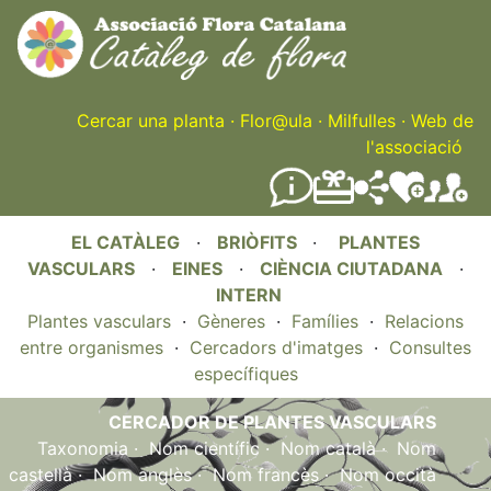
Skip
to
main
content
Cercar una planta
·
Flor@ula
·
Milfulles
·
Web de
l'associació
EL CATÀLEG
·
BRIÒFITS
·
PLANTES
VASCULARS
·
EINES
·
CIÈNCIA CIUTADANA
·
INTERN
Plantes vasculars
·
Gèneres
·
Famílies
·
Relacions
entre organismes
·
Cercadors d'imatges
·
Consultes
específiques
CERCADOR DE PLANTES VASCULARS
Taxonomia
·
Nom científic
·
Nom català
·
Nom
castellà
·
Nom anglès
·
Nom francès
·
Nom occità