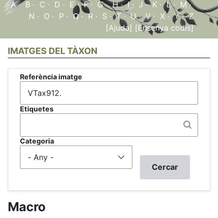
A
·
B
·
C
·
D
·
E
·
F
·
G
·
H
·
I
·
J
·
K
·
L
·
M
·
N
·
O
·
P
·
Q
·
R
·
S
·
T
·
U
·
V
·
X
·
Y
·
Z
[Ajuda]
[Ensenya codis]
IMATGES DEL TÀXON
Referència imatge
Etiquetes
Categoria
Macro