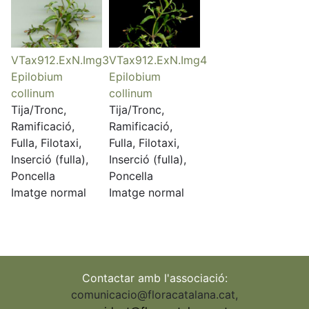
VTax912.ExN.Img3
VTax912.ExN.Img4
Epilobium
Epilobium
collinum
collinum
Tija/Tronc,
Tija/Tronc,
Ramificació,
Ramificació,
Fulla, Filotaxi,
Fulla, Filotaxi,
Inserció (fulla),
Inserció (fulla),
Poncella
Poncella
Imatge normal
Imatge normal
Contactar amb l'associació:
comunicacio@floracatalana.cat
,