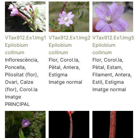
VTax912.Ex1.Img1
VTax912.Ex1.Img2
VTax912.Ex1.Img5
Epilobium
Epilobium
Epilobium
collinum
collinum
collinum
Inflorescència,
Flor, Corol.la,
Flor, Corol.la,
Poncella,
Pètal, Antera,
Pètal, Estam,
Pilositat (flor),
Estigma
Filament, Antera,
Ovari, Calze
Imatge normal
Estil, Estigma
(flor), Corol.la
Imatge normal
Imatge
PRINCIPAL