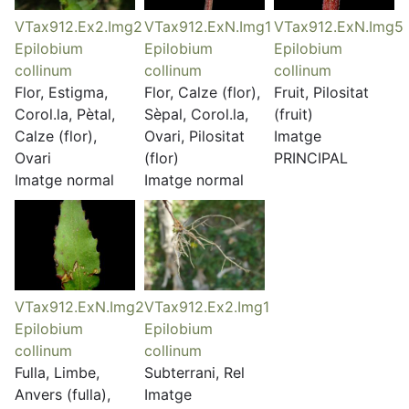
VTax912.Ex2.Img2
VTax912.ExN.Img1
VTax912.ExN.Img5
Epilobium
Epilobium
Epilobium
collinum
collinum
collinum
Flor, Estigma,
Flor, Calze (flor),
Fruit, Pilositat
Corol.la, Pètal,
Sèpal, Corol.la,
(fruit)
Calze (flor),
Ovari, Pilositat
Imatge
Ovari
(flor)
PRINCIPAL
Imatge normal
Imatge normal
VTax912.ExN.Img2
VTax912.Ex2.Img1
Epilobium
Epilobium
collinum
collinum
Fulla, Limbe,
Subterrani, Rel
Anvers (fulla),
Imatge