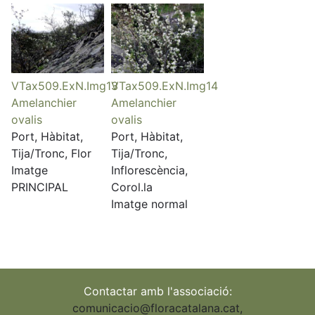
VTax509.ExN.Img13
VTax509.ExN.Img14
Amelanchier
Amelanchier
ovalis
ovalis
Port, Hàbitat,
Port, Hàbitat,
Tija/Tronc, Flor
Tija/Tronc,
Imatge
Inflorescència,
PRINCIPAL
Corol.la
Imatge normal
Contactar amb l'associació:
comunicacio@floracatalana.cat
,