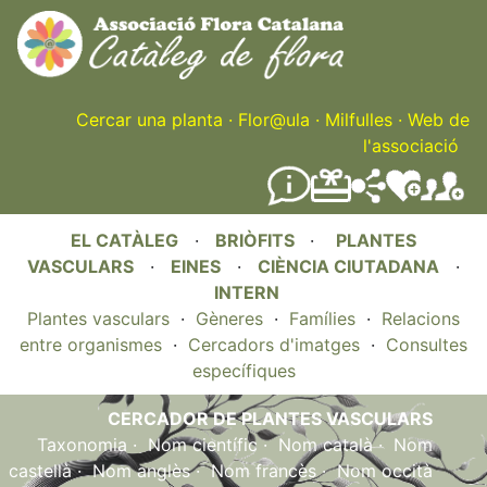
Skip
to
main
content
Cercar una planta
·
Flor@ula
·
Milfulles
·
Web de
l'associació
EL CATÀLEG
·
BRIÒFITS
·
PLANTES
VASCULARS
·
EINES
·
CIÈNCIA CIUTADANA
·
INTERN
Plantes vasculars
·
Gèneres
·
Famílies
·
Relacions
entre organismes
·
Cercadors d'imatges
·
Consultes
específiques
CERCADOR DE PLANTES VASCULARS
Taxonomia
·
Nom científic
·
Nom català
·
Nom
castellà
·
Nom anglès
·
Nom francès
·
Nom occità