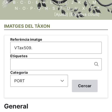
A
·
B
·
C
·
D
·
E
·
F
·
G
·
H
·
I
·
J
·
K
·
L
·
M
·
N
·
O
·
P
·
Q
·
R
·
S
·
T
·
U
·
V
·
X
·
Y
·
Z
[Ajuda]
[Ensenya codis]
IMATGES DEL TÀXON
Referència imatge
Etiquetes
Categoria
General