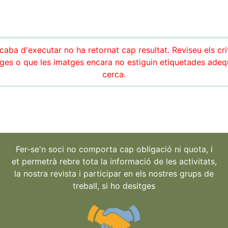
aba d'executar no ha retornat cap resultat. Reviseu els cri
es o que les imatges encara no estiguin etiquetades adeq
cerca.
Fer-se'n soci no comporta cap obligació ni quota, i
et permetrà rebre tota la informació de les activitats,
la nostra revista i participar en els nostres grups de
treball, si ho desitges