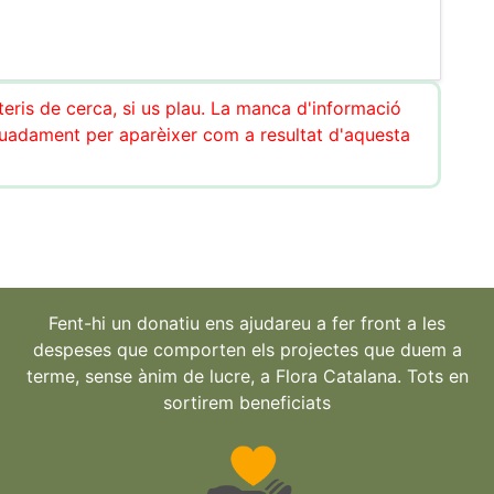
teris de cerca, si us plau. La manca d'informació
uadament per aparèixer com a resultat d'aquesta
Fent-hi un donatiu ens ajudareu a fer front a les
despeses que comporten els projectes que duem a
terme, sense ànim de lucre, a Flora Catalana. Tots en
sortirem beneficiats