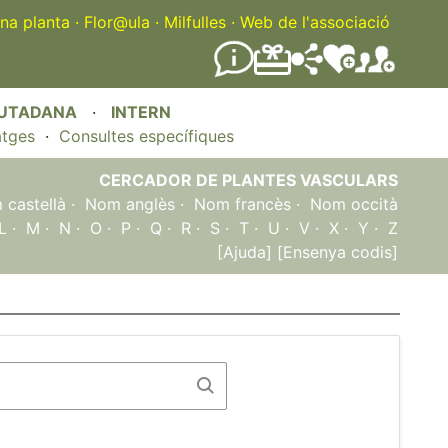
na planta
·
Flor@ula
·
Milfulles
·
Web de l'associació
IUTADANA
·
INTERN
atges
·
Consultes específiques
CERCADOR DE PLANTES VASCULARS
castellà
·
Nom anglès
·
Nom francès
·
Nom occità
L
·
M
·
N
·
O
·
P
·
Q
·
R
·
S
·
T
·
U
·
V
·
X
·
Y
·
Z
[Ajuda]
[Ensenya codis]