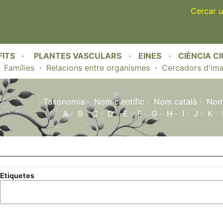
Skip
Cercar u
to
main
content
FITS
·
PLANTES VASCULARS
·
EINES
·
CIÈNCIA C
·
Famílies
·
Relacions entre organismes
·
Cercadors d'im
Taxonomia
·
Nom científic
·
Nom català
·
Nom 
A
·
B
·
C
·
D
·
E
·
F
·
G
·
H
·
I
·
J
·
K
·
Etiquetes