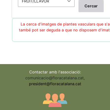
La cerca d'imatges de plantes vasculars que s'ac
també pot ser deguda a que no disposem d'imatg
Contactar amb l'associació:
comunicacio@floracatalana.cat
,
president@floracatalana.cat