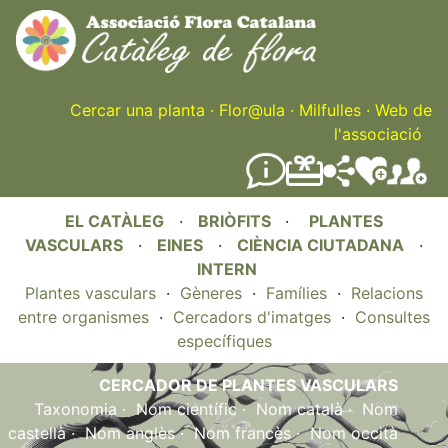
Skip
to
main
content
Cercar una planta
·
Flor@ula
·
Milfulles
·
Web de
l'associació
EL CATÀLEG
·
BRIÒFITS
·
PLANTES
VASCULARS
·
EINES
·
CIÈNCIA CIUTADANA
·
INTERN
Plantes vasculars
·
Gèneres
·
Famílies
·
Relacions
entre organismes
·
Cercadors d'imatges
·
Consultes
específiques
CERCADOR DE PLANTES VASCULARS
Taxonomia
·
Nom científic
·
Nom català
·
Nom
castellà
·
Nom anglès
·
Nom francès
·
Nom occità