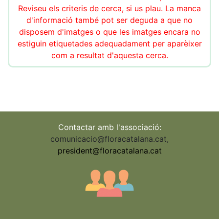
Reviseu els criteris de cerca, si us plau. La manca
d'informació també pot ser deguda a que no
disposem d'imatges o que les imatges encara no
estiguin etiquetades adequadament per aparèixer
com a resultat d'aquesta cerca.
Contactar amb l'associació:
comunicacio@floracatalana.cat
,
president@floracatalana.cat