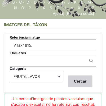
A
·
B
·
C
·
D
·
E
·
F
·
G
·
H
·
I
·
J
·
K
·
L
·
M
·
N
·
O
·
P
·
Q
·
R
·
S
·
T
·
U
·
V
·
X
·
Y
·
Z
[Ajuda]
[Ensenya codis]
IMATGES DEL TÀXON
Referència imatge
Etiquetes
Categoria
La cerca d'imatges de plantes vasculars que
s'acaba d'executar no ha retornat cap resultat.