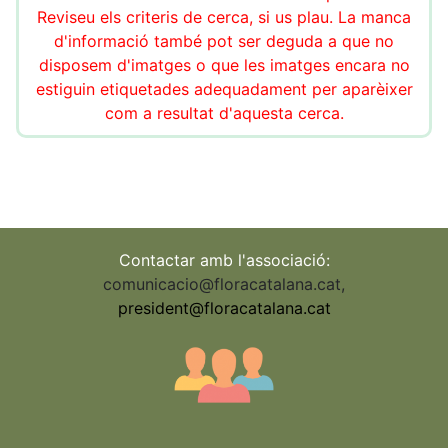
Reviseu els criteris de cerca, si us plau. La manca
d'informació també pot ser deguda a que no
disposem d'imatges o que les imatges encara no
estiguin etiquetades adequadament per aparèixer
com a resultat d'aquesta cerca.
Contactar amb l'associació:
comunicacio@floracatalana.cat
,
president@floracatalana.cat