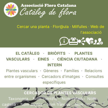
Skip
to
main
content
Cercar una planta
·
Flor@ula
·
Milfulles
·
Web de
l'associació
EL CATÀLEG
·
BRIÒFITS
·
PLANTES
VASCULARS
·
EINES
·
CIÈNCIA CIUTADANA
·
INTERN
Plantes vasculars
·
Gèneres
·
Famílies
·
Relacions
entre organismes
·
Cercadors d'imatges
·
Consultes
específiques
CERCADOR DE PLANTES VASCULARS
Taxonomia
·
Nom científic
·
Nom català
·
Nom
castellà
·
Nom anglès
·
Nom francès
·
Nom occità