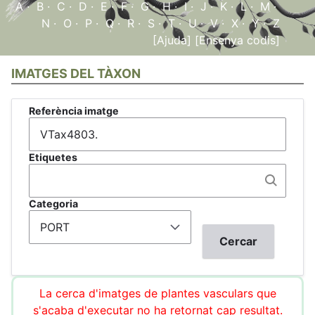
A
·
B
·
C
·
D
·
E
·
F
·
G
·
H
·
I
·
J
·
K
·
L
·
M
·
N
·
O
·
P
·
Q
·
R
·
S
·
T
·
U
·
V
·
X
·
Y
·
Z
[Ajuda]
[Ensenya codis]
IMATGES DEL TÀXON
Referència imatge
Etiquetes
Categoria
La cerca d'imatges de plantes vasculars que
s'acaba d'executar no ha retornat cap resultat.