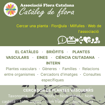
Skip
to
main
content
Cercar una planta
·
Flor@ula
·
Milfulles
·
Web de
l'associació
EL CATÀLEG
·
BRIÒFITS
·
PLANTES
VASCULARS
·
EINES
·
CIÈNCIA CIUTADANA
·
INTERN
Plantes vasculars
·
Gèneres
·
Famílies
·
Relacions
entre organismes
·
Cercadors d'imatges
·
Consultes
específiques
CERCADOR DE PLANTES VASCULARS
Taxonomia
·
Nom científic
·
Nom català
·
Nom
castellà
·
Nom anglès
·
Nom francès
·
Nom occità