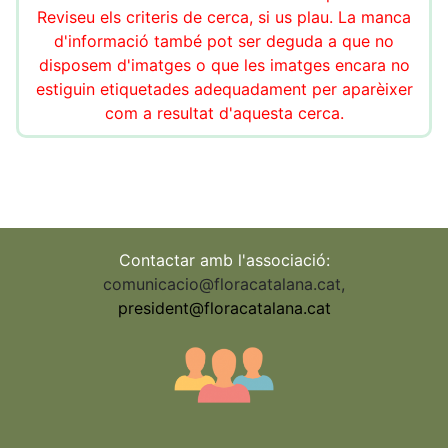
Reviseu els criteris de cerca, si us plau. La manca
d'informació també pot ser deguda a que no
disposem d'imatges o que les imatges encara no
estiguin etiquetades adequadament per aparèixer
com a resultat d'aquesta cerca.
Contactar amb l'associació:
comunicacio@floracatalana.cat
,
president@floracatalana.cat