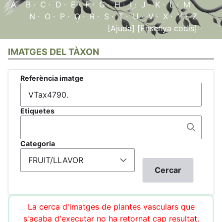
A
·
B
·
C
·
D
·
E
·
F
·
G
·
H
·
I
·
J
·
K
·
L
·
M
·
N
·
O
·
P
·
Q
·
R
·
S
·
T
·
U
·
V
·
X
·
Y
·
Z
[Ajuda]
[Ensenya codis]
IMATGES DEL TÀXON
Referència imatge
Etiquetes
Categoria
La cerca d'imatges de plantes vasculars que
s'acaba d'executar no ha retornat cap resultat.