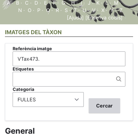
A
·
B
·
C
·
D
·
E
·
F
·
G
·
H
·
I
·
J
·
K
·
L
·
M
·
N
·
O
·
P
·
Q
·
R
·
S
·
T
·
U
·
V
·
X
·
Y
·
Z
[Ajuda]
[Ensenya codis]
IMATGES DEL TÀXON
Referència imatge
Etiquetes
Categoria
General