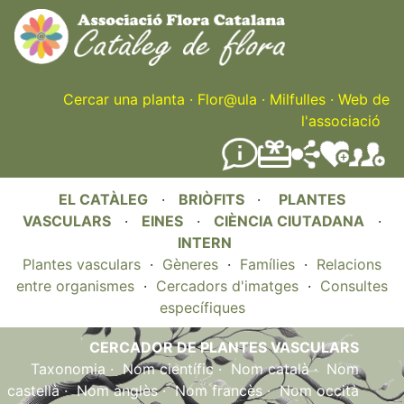
Skip
to
main
content
Cercar una planta
·
Flor@ula
·
Milfulles
·
Web de
l'associació
EL CATÀLEG
·
BRIÒFITS
·
PLANTES
VASCULARS
·
EINES
·
CIÈNCIA CIUTADANA
·
INTERN
Plantes vasculars
·
Gèneres
·
Famílies
·
Relacions
entre organismes
·
Cercadors d'imatges
·
Consultes
específiques
CERCADOR DE PLANTES VASCULARS
Taxonomia
·
Nom científic
·
Nom català
·
Nom
castellà
·
Nom anglès
·
Nom francès
·
Nom occità