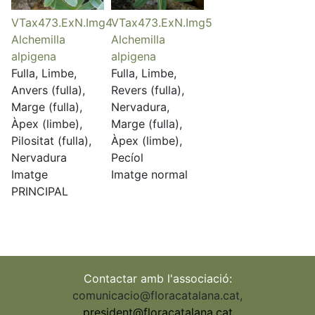
VTax473.ExN.Img4
VTax473.ExN.Img5
Alchemilla
Alchemilla
alpigena
alpigena
Fulla, Limbe,
Fulla, Limbe,
Anvers (fulla),
Revers (fulla),
Marge (fulla),
Nervadura,
Àpex (limbe),
Marge (fulla),
Pilositat (fulla),
Àpex (limbe),
Nervadura
Pecíol
Imatge
Imatge normal
PRINCIPAL
Contactar amb l'associació:
comunicacio@floracatalana.cat
,
president@floracatalana.cat