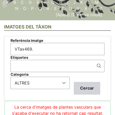
A
·
B
·
C
·
D
·
E
·
F
·
G
·
H
·
I
·
J
·
K
·
L
·
M
·
N
·
O
·
P
·
Q
·
R
·
S
·
T
·
U
·
V
·
X
·
Y
·
Z
[Ajuda]
[Ensenya codis]
IMATGES DEL TÀXON
Referència imatge
Etiquetes
Categoria
La cerca d'imatges de plantes vasculars que
s'acaba d'executar no ha retornat cap resultat.