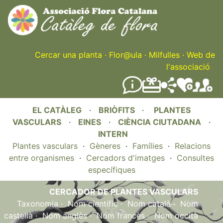
Skip
to
main
content
Cercar una planta
·
Flor@ula
·
Milfulles
·
Web de
l'associació
EL CATÀLEG
·
BRIÒFITS
·
PLANTES
VASCULARS
·
EINES
·
CIÈNCIA CIUTADANA
·
INTERN
Plantes vasculars
·
Gèneres
·
Famílies
·
Relacions
entre organismes
·
Cercadors d'imatges
·
Consultes
específiques
CERCADOR DE PLANTES VASCULARS
Taxonomia
·
Nom científic
·
Nom català
·
Nom
castellà
·
Nom anglès
·
Nom francès
·
Nom occità