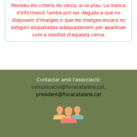
Reviseu els criteris de cerca, si us plau. La manca
d'informació també pot ser deguda a que no
disposem d'imatges o que les imatges encara no
estiguin etiquetades adequadament per aparèixer
com a resultat d'aquesta cerca.
Contactar amb l'associació:
comunicacio@floracatalana.cat
,
president@floracatalana.cat