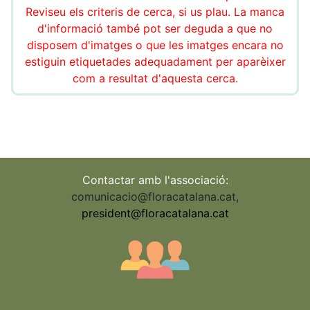
Reviseu els criteris de cerca, si us plau. La manca
d'informació també pot ser deguda a que no
disposem d'imatges o que les imatges encara no
estiguin etiquetades adequadament per aparèixer
com a resultat d'aquesta cerca.
Contactar amb l'associació:
comunicacio@floracatalana.cat
,
president@floracatalana.cat