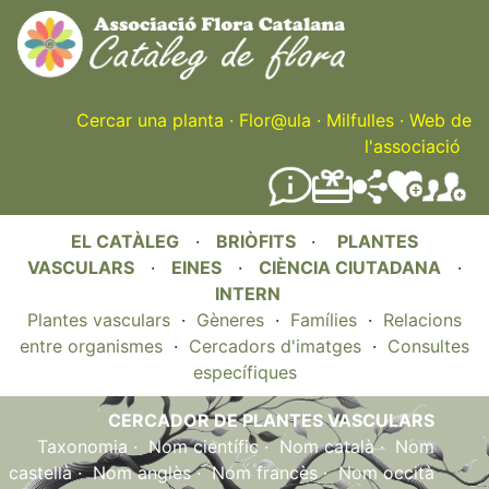
Skip
to
main
content
Cercar una planta
·
Flor@ula
·
Milfulles
·
Web de
l'associació
EL CATÀLEG
·
BRIÒFITS
·
PLANTES
VASCULARS
·
EINES
·
CIÈNCIA CIUTADANA
·
INTERN
Plantes vasculars
·
Gèneres
·
Famílies
·
Relacions
entre organismes
·
Cercadors d'imatges
·
Consultes
específiques
CERCADOR DE PLANTES VASCULARS
Taxonomia
·
Nom científic
·
Nom català
·
Nom
castellà
·
Nom anglès
·
Nom francès
·
Nom occità