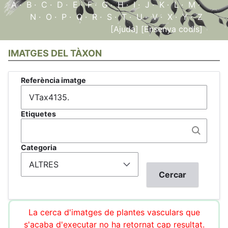
A
·
B
·
C
·
D
·
E
·
F
·
G
·
H
·
I
·
J
·
K
·
L
·
M
·
N
·
O
·
P
·
Q
·
R
·
S
·
T
·
U
·
V
·
X
·
Y
·
Z
[Ajuda]
[Ensenya codis]
IMATGES DEL TÀXON
Referència imatge
Etiquetes
Categoria
La cerca d'imatges de plantes vasculars que
s'acaba d'executar no ha retornat cap resultat.