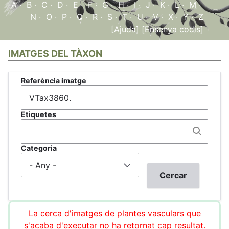
A
·
B
·
C
·
D
·
E
·
F
·
G
·
H
·
I
·
J
·
K
·
L
·
M
·
N
·
O
·
P
·
Q
·
R
·
S
·
T
·
U
·
V
·
X
·
Y
·
Z
[Ajuda]
[Ensenya codis]
IMATGES DEL TÀXON
Referència imatge
Etiquetes
Categoria
La cerca d'imatges de plantes vasculars que
s'acaba d'executar no ha retornat cap resultat.