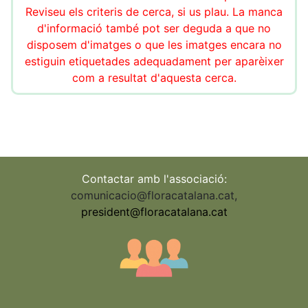
Reviseu els criteris de cerca, si us plau. La manca
d'informació també pot ser deguda a que no
disposem d'imatges o que les imatges encara no
estiguin etiquetades adequadament per aparèixer
com a resultat d'aquesta cerca.
Contactar amb l'associació:
comunicacio@floracatalana.cat
,
president@floracatalana.cat