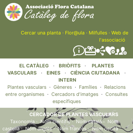
Skip
to
main
content
Cercar una planta
·
Flor@ula
·
Milfulles
·
Web de
l'associació
EL CATÀLEG
·
BRIÒFITS
·
PLANTES
VASCULARS
·
EINES
·
CIÈNCIA CIUTADANA
·
INTERN
Plantes vasculars
·
Gèneres
·
Famílies
·
Relacions
entre organismes
·
Cercadors d'imatges
·
Consultes
específiques
CERCADOR DE PLANTES VASCULARS
Taxonomia
·
Nom científic
·
Nom català
·
Nom
castellà
·
Nom anglès
·
Nom francès
·
Nom occità