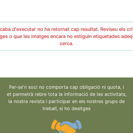
aba d'executar no ha retornat cap resultat. Reviseu els cri
es o que les imatges encara no estiguin etiquetades adeq
cerca.
Fer-se'n soci no comporta cap obligació ni quota, i
et permetrà rebre tota la informació de les activitats,
la nostra revista i participar en els nostres grups de
treball, si ho desitges