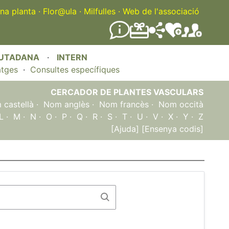
na planta
·
Flor@ula
·
Milfulles
·
Web de l'associació
IUTADANA
·
INTERN
atges
·
Consultes específiques
CERCADOR DE PLANTES VASCULARS
castellà
·
Nom anglès
·
Nom francès
·
Nom occità
L
·
M
·
N
·
O
·
P
·
Q
·
R
·
S
·
T
·
U
·
V
·
X
·
Y
·
Z
[Ajuda]
[Ensenya codis]