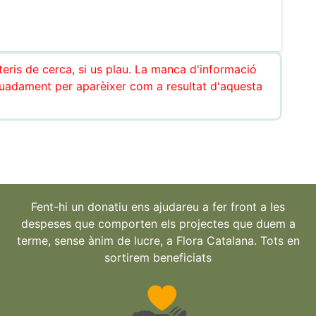
teris de cerca, si us plau. La manca d'informació
uadament per aparèixer com a resultat d'aquesta
Fent-hi un donatiu ens ajudareu a fer front a les
despeses que comporten els projectes que duem a
terme, sense ànim de lucre, a Flora Catalana. Tots en
sortirem beneficiats