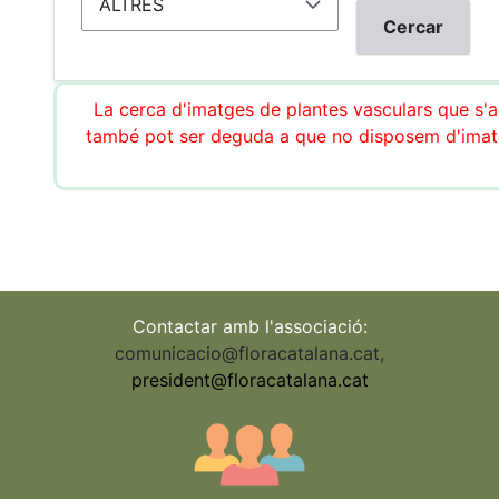
La cerca d'imatges de plantes vasculars que s'ac
també pot ser deguda a que no disposem d'imatg
Contactar amb l'associació:
comunicacio@floracatalana.cat
,
president@floracatalana.cat