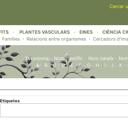
Skip
Cercar u
to
main
content
FITS
·
PLANTES VASCULARS
·
EINES
·
CIÈNCIA C
·
Famílies
·
Relacions entre organismes
·
Cercadors d'im
Taxonomia
·
Nom científic
·
Nom català
·
Nom 
A
·
B
·
C
·
D
·
E
·
F
·
G
·
H
·
I
·
J
·
K
·
Etiquetes