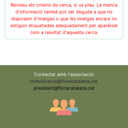
Reviseu els criteris de cerca, si us plau. La manca
d'informació també pot ser deguda a que no
disposem d'imatges o que les imatges encara no
estiguin etiquetades adequadament per aparèixer
com a resultat d'aquesta cerca.
Contactar amb l'associació:
comunicacio@floracatalana.cat
,
president@floracatalana.cat