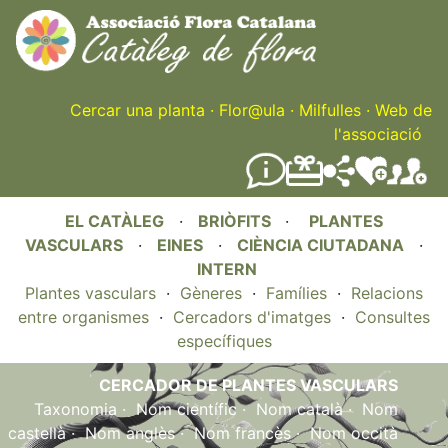
Skip
to
main
content
Cercar una planta
·
Flor@ula
·
Milfulles
·
Web de
l'associació
EL CATÀLEG
·
BRIÒFITS
·
PLANTES
VASCULARS
·
EINES
·
CIÈNCIA CIUTADANA
·
INTERN
Plantes vasculars
·
Gèneres
·
Famílies
·
Relacions
entre organismes
·
Cercadors d'imatges
·
Consultes
específiques
CERCADOR DE PLANTES VASCULARS
Taxonomia
·
Nom científic
·
Nom català
·
Nom
castellà
·
Nom anglès
·
Nom francès
·
Nom occità