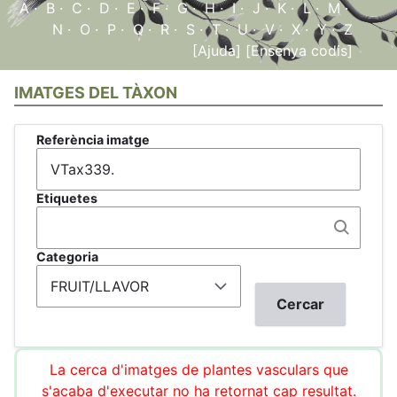
A
·
B
·
C
·
D
·
E
·
F
·
G
·
H
·
I
·
J
·
K
·
L
·
M
·
N
·
O
·
P
·
Q
·
R
·
S
·
T
·
U
·
V
·
X
·
Y
·
Z
[Ajuda]
[Ensenya codis]
IMATGES DEL TÀXON
Referència imatge
Etiquetes
Categoria
La cerca d'imatges de plantes vasculars que
s'acaba d'executar no ha retornat cap resultat.