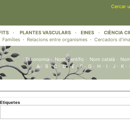
Skip
Cercar u
to
main
content
FITS
·
PLANTES VASCULARS
·
EINES
·
CIÈNCIA C
·
Famílies
·
Relacions entre organismes
·
Cercadors d'im
Taxonomia
·
Nom científic
·
Nom català
·
Nom 
A
·
B
·
C
·
D
·
E
·
F
·
G
·
H
·
I
·
J
·
K
·
Etiquetes