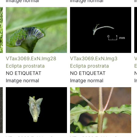
Imatge normal
Imatge normal
I
VTax3069.ExN.Img28
VTax3069.ExN.Img3
V
Eclipta prostrata
Eclipta prostrata
E
NO ETIQUETAT
NO ETIQUETAT
Imatge normal
Imatge normal
I