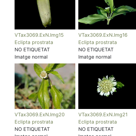
VTax3069.ExN.Img15
VTax3069.ExN.Img16
Eclipta prostrata
Eclipta prostrata
NO ETIQUETAT
NO ETIQUETAT
Imatge normal
Imatge normal
VTax3069.ExN.Img20
VTax3069.ExN.Img21
Eclipta prostrata
Eclipta prostrata
NO ETIQUETAT
NO ETIQUETAT