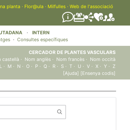
na planta
·
Flor@ula
·
Milfulles
·
Web de l'associació
IUTADANA
·
INTERN
atges
·
Consultes específiques
CERCADOR DE PLANTES VASCULARS
castellà
·
Nom anglès
·
Nom francès
·
Nom occità
L
·
M
·
N
·
O
·
P
·
Q
·
R
·
S
·
T
·
U
·
V
·
X
·
Y
·
Z
[Ajuda]
[Ensenya codis]