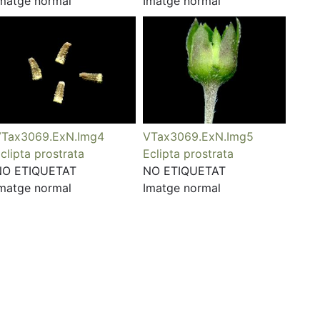
matge normal
Imatge normal
Tax3069.ExN.Img4
VTax3069.ExN.Img5
clipta prostrata
Eclipta prostrata
NO ETIQUETAT
NO ETIQUETAT
matge normal
Imatge normal