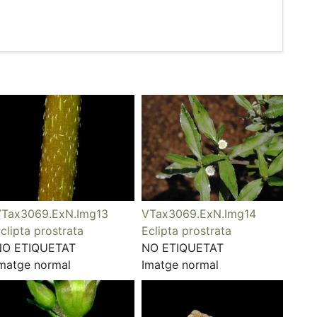
Tax3069.ExN.Img13
VTax3069.ExN.Img14
clipta prostrata
Eclipta prostrata
NO ETIQUETAT
NO ETIQUETAT
matge normal
Imatge normal