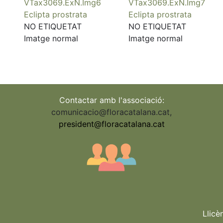
VTax3069.ExN.Img6
VTax3069.ExN.Img7
Eclipta prostrata
Eclipta prostrata
NO ETIQUETAT
NO ETIQUETAT
Imatge normal
Imatge normal
Contactar amb l'associació:
comunicacio@floracatalana.cat
,
president@floracatalana.cat
Llicè