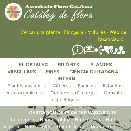
Skip
to
main
content
Cercar una planta
·
Flor@ula
·
Milfulles
·
Web de
l'associació
EL CATÀLEG
·
BRIÒFITS
·
PLANTES
VASCULARS
·
EINES
·
CIÈNCIA CIUTADANA
·
INTERN
Plantes vasculars
·
Gèneres
·
Famílies
·
Relacions
entre organismes
·
Cercadors d'imatges
·
Consultes
específiques
CERCADOR DE PLANTES VASCULARS
Taxonomia
·
Nom científic
·
Nom català
·
Nom
castellà
·
Nom anglès
·
Nom francès
·
Nom occità