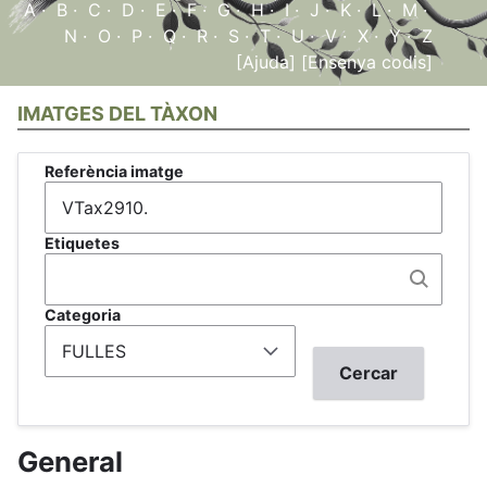
A
·
B
·
C
·
D
·
E
·
F
·
G
·
H
·
I
·
J
·
K
·
L
·
M
·
N
·
O
·
P
·
Q
·
R
·
S
·
T
·
U
·
V
·
X
·
Y
·
Z
[Ajuda]
[Ensenya codis]
IMATGES DEL TÀXON
Referència imatge
Etiquetes
Categoria
General