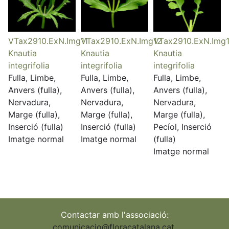
VTax2910.ExN.Img11
VTax2910.ExN.Img12
VTax2910.ExN.Img
Knautia
Knautia
Knautia
integrifolia
integrifolia
integrifolia
Fulla, Limbe,
Fulla, Limbe,
Fulla, Limbe,
Anvers (fulla),
Anvers (fulla),
Anvers (fulla),
Nervadura,
Nervadura,
Nervadura,
Marge (fulla),
Marge (fulla),
Marge (fulla),
Inserció (fulla)
Inserció (fulla)
Pecíol, Inserció
Imatge normal
Imatge normal
(fulla)
Imatge normal
Contactar amb l'associació:
comunicacio@floracatalana.cat
,