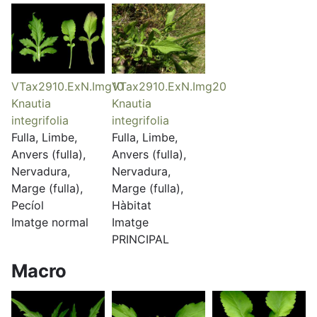
VTax2910.ExN.Img10
VTax2910.ExN.Img20
Knautia
Knautia
integrifolia
integrifolia
Fulla, Limbe,
Fulla, Limbe,
Anvers (fulla),
Anvers (fulla),
Nervadura,
Nervadura,
Marge (fulla),
Marge (fulla),
Pecíol
Hàbitat
Imatge normal
Imatge
PRINCIPAL
Macro