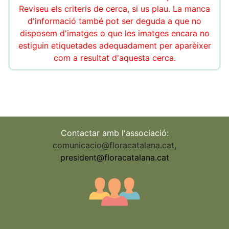
Reviseu els criteris de cerca, si us plau. La manca
d'informació també pot ser deguda a que no
disposem d'imatges o que les imatges encara no
estiguin etiquetades adequadament per aparèixer
com a resultat d'aquesta cerca.
Contactar amb l'associació:
comunicacio@floracatalana.cat
,
president@floracatalana.cat