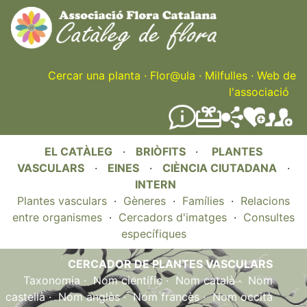
Skip
to
main
content
Cercar una planta
·
Flor@ula
·
Milfulles
·
Web de
l'associació
EL CATÀLEG
·
BRIÒFITS
·
PLANTES
VASCULARS
·
EINES
·
CIÈNCIA CIUTADANA
·
INTERN
Plantes vasculars
·
Gèneres
·
Famílies
·
Relacions
entre organismes
·
Cercadors d'imatges
·
Consultes
específiques
CERCADOR DE PLANTES VASCULARS
Taxonomia
·
Nom científic
·
Nom català
·
Nom
castellà
·
Nom anglès
·
Nom francès
·
Nom occità