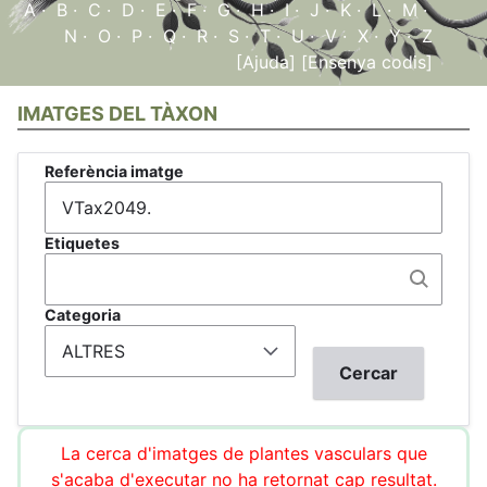
A
·
B
·
C
·
D
·
E
·
F
·
G
·
H
·
I
·
J
·
K
·
L
·
M
·
N
·
O
·
P
·
Q
·
R
·
S
·
T
·
U
·
V
·
X
·
Y
·
Z
[Ajuda]
[Ensenya codis]
IMATGES DEL TÀXON
Referència imatge
Etiquetes
Categoria
La cerca d'imatges de plantes vasculars que
s'acaba d'executar no ha retornat cap resultat.