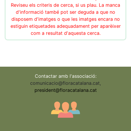
Reviseu els criteris de cerca, si us plau. La manca
d'informació també pot ser deguda a que no
disposem d'imatges o que les imatges encara no
estiguin etiquetades adequadament per aparèixer
com a resultat d'aquesta cerca.
Contactar amb l'associació:
comunicacio@floracatalana.cat
,
president@floracatalana.cat