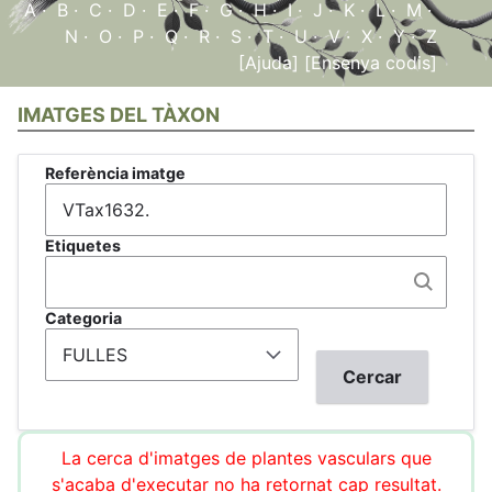
A
·
B
·
C
·
D
·
E
·
F
·
G
·
H
·
I
·
J
·
K
·
L
·
M
·
N
·
O
·
P
·
Q
·
R
·
S
·
T
·
U
·
V
·
X
·
Y
·
Z
[Ajuda]
[Ensenya codis]
IMATGES DEL TÀXON
Referència imatge
Etiquetes
Categoria
La cerca d'imatges de plantes vasculars que
s'acaba d'executar no ha retornat cap resultat.