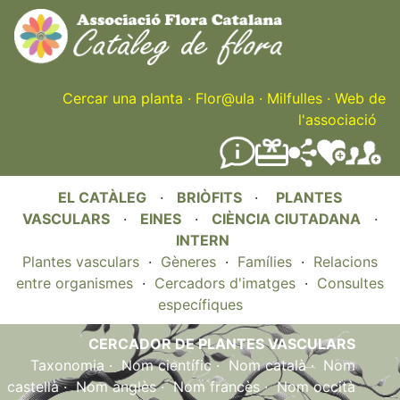
Skip
to
main
content
Cercar una planta
·
Flor@ula
·
Milfulles
·
Web de
l'associació
EL CATÀLEG
·
BRIÒFITS
·
PLANTES
VASCULARS
·
EINES
·
CIÈNCIA CIUTADANA
·
INTERN
Plantes vasculars
·
Gèneres
·
Famílies
·
Relacions
entre organismes
·
Cercadors d'imatges
·
Consultes
específiques
CERCADOR DE PLANTES VASCULARS
Taxonomia
·
Nom científic
·
Nom català
·
Nom
castellà
·
Nom anglès
·
Nom francès
·
Nom occità